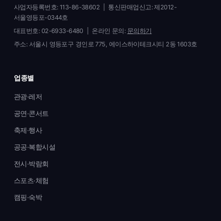
사업자등록번호: 113-86-38602 | 통신판매업신고: 제2012-
서울영등포-0344호
대표번호:
02-6933-6480
| 온라인 문의:
문의하기
주소: 서울시 영등포구 경인로 775, 에이스하이테크시티 2동 1603호
업종별
관광·레저
공연·콘서트
축제·행사
공공·복합시설
전시·박람회
스포츠·체험
캠핑·숙박