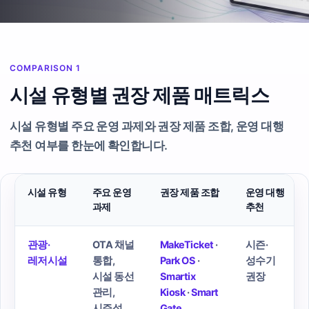
COMPARISON 1
시설 유형별 권장 제품 매트릭스
시설 유형별 주요 운영 과제와 권장 제품 조합, 운영 대행
추천 여부를 한눈에 확인합니다.
시설 유형
주요 운영
권장 제품 조합
운영 대행
과제
추천
관광·
OTA 채널
MakeTicket
·
시즌·
레저시설
통합,
Park OS
·
성수기
시설 동선
Smartix
권장
관리,
Kiosk
·
Smart
시즌성
Gate