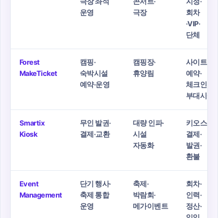
극장 좌석
콘서트·
지정·
운영
극장
회차
·VIP·
단체
Forest
캠핑·
캠핑장·
사이트
MakeTicket
숙박시설
휴양림
예약·
예약·운영
체크인·
부대시설
Smartix
무인 발권·
대량 인파·
키오스크
Kiosk
결제·교환
시설
결제·
자동화
발권·
환불
Event
단기 행사·
축제·
회차·
Management
축제 통합
박람회·
인력·
운영
메가이벤트
정산·
일일