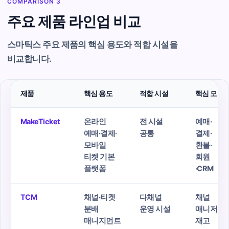
COMPARISON 3
주요 제품 라인업 비교
스마틱스 주요 제품의 핵심 용도와 적합 시설을
비교합니다.
제품
핵심 용도
적합 시설
핵심 모듈
MakeTicket
온라인
전 시설
예매·
예매·결제·
공통
결제·
모바일
환불·
티켓 기본
회원
플랫폼
·CRM
TCM
채널·티켓
다채널
채널
분배
운영 시설
매니저·
매니지먼트
재고