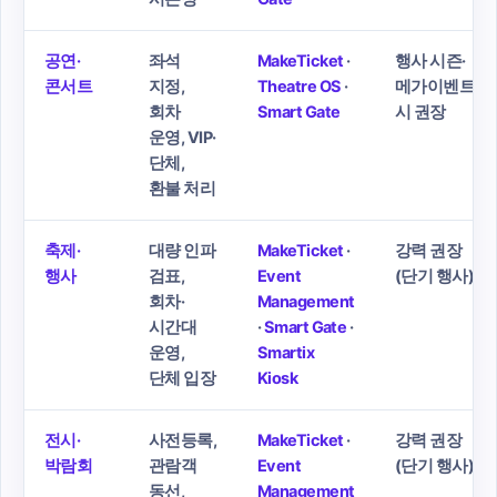
공연·
좌석
MakeTicket
·
행사 시즌·
콘서트
지정,
Theatre OS
·
메가이벤트
회차
Smart Gate
시 권장
운영, VIP·
단체,
환불 처리
축제·
대량 인파
MakeTicket
·
강력 권장
행사
검표,
Event
(단기 행사)
회차·
Management
시간대
·
Smart Gate
·
운영,
Smartix
단체 입장
Kiosk
전시·
사전등록,
MakeTicket
·
강력 권장
박람회
관람객
Event
(단기 행사)
동선,
Management