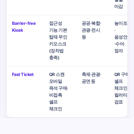
마감
Barrier-free
접근성
공공·복합·
높이조절
Kiosk
기능 기본
관광·전시
·
탑재 무인
등
음성안내
키오스크
·수어·
(장차법
점자
충족)
Fast Ticket
QR 스캔
축제·관광·
QR 구매·
모바일
공연 등
셀프
즉석 구매·
체크인·
비접촉
컬러티켓
셀프
검표
체크인