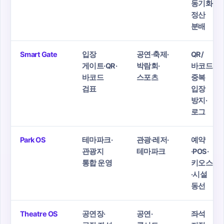
동기화·
정산
분배
Smart Gate
입장
공연·축제·
QR/
게이트·QR·
박람회·
바코드·
바코드
스포츠
중복
검표
입장
방지·
로그
Park OS
테마파크·
관광·레저·
예약
관광지
테마파크
·POS·
통합 운영
키오스크
·시설
동선
Theatre OS
공연장·
공연·
좌석