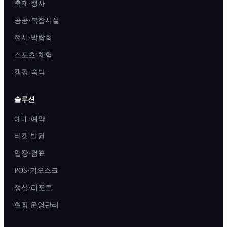
축제·행사
공공·복합시설
전시·박람회
스포츠·체험
캠핑·숙박
솔루션
예매·예약
티켓 발권
입장·검표
POS·키오스크
정산·리포트
현장 운영관리