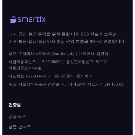
레저·공연·현장 운영을 위한 통합 티켓·POS 인프라 솔루션.
예매·발권·입장·정산까지 현장 운영 흐름을 하나로 연결합니다.
상호: 주식회사 스마틱스 (Smartix Ltd.) | 대표이사: 김인석
사업자등록번호: 113-86-38602 | 통신판매업신고: 제2012-
서울영등포-0344호
대표번호:
02-6933-6480
| 온라인 문의:
문의하기
주소: 서울시 영등포구 경인로 775, 에이스하이테크시티 2동 1603호
업종별
관광·레저
공연·콘서트