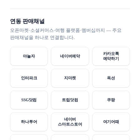
연동 판매채널
오픈마켓·소셜커머스·여행 플랫폼·멤버십까지 — 주요
판매채널을 하나로 연결합니다.
카카오톡
야놀자
네이버예약
예약하기
인터파크
지마켓
옥션
SSG닷컴
트립닷컴
쿠팡
네이버
하나투어
여기어때
스마트스토어