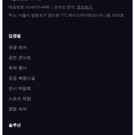
대표번호:
02-6933-6480
| 온라인 문의:
문의하기
주소: 서울시 영등포구 경인로 775, 에이스하이테크시티 2동 1603호
업종별
관광·레저
공연·콘서트
축제·행사
공공·복합시설
전시·박람회
스포츠·체험
캠핑·숙박
솔루션