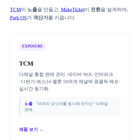
TCM
이
노출
을 만들고,
MakeTicket
이
전환
을 설계하며,
Park OS
가
객단가
를 키웁니다.
EXPOSURE
TCM
다채널 통합 판매 관리. 네이버·NOL·인터파크
·11번가·예스24·멜론 50여개 채널에 원클릭 배포·
실시간 동기화.
노출
· "50개의 낚싯대를 동시에 던지는" 다채널
판매.
제품 보기 →