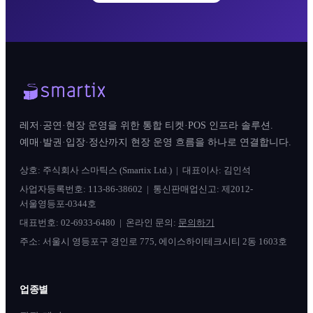
레저·공연·현장 운영을 위한 통합 티켓·POS 인프라 솔루션.
예매·발권·입장·정산까지 현장 운영 흐름을 하나로 연결합니다.
상호: 주식회사 스마틱스 (Smartix Ltd.) | 대표이사: 김인석
사업자등록번호: 113-86-38602 | 통신판매업신고: 제2012-
서울영등포-0344호
대표번호:
02-6933-6480
| 온라인 문의:
문의하기
주소: 서울시 영등포구 경인로 775, 에이스하이테크시티 2동 1603호
업종별